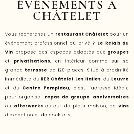
ÉVÉNEMENTS À
CHÂTELET
Vous recherchez un
r
estaurant Châtelet
pour un
événement professionnel ou privé ?
Le Relais du
Vin
propose des espaces adaptés aux
groupes
et
privatisations
, en intérieur comme sur sa
grande
terrasse
de 120 places. Situé à proximité
immédiate du
RER Châtelet Les Halles
, du
Louvre
et du
Centre Pompidou
, c’est l’adresse idéale
pour organiser
repas de groupe
,
anniversaires
ou
afterworks
autour de plats maison, de
vins
d’exception et de cocktails.