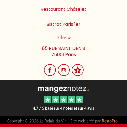
Restaurant Châtelet
Bistrot Paris 1er
Adresse
85 RUE SAINT DENIS
75001 Paris
4.7 / 5 basé sur 4 notes et sur 4 avis
Copyright © 2026 Le Relais du Vin - Site web créé par
RestoPro
-
mentions légales