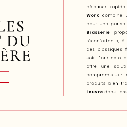
déjeuner rapide
Work
combine u
LES
pour une pause 
Brasserie
propo
T DU
réconfortante, 
ÈRE
des classiques
soir. Pour ceux q
offre une solut
compromis sur la
E
produits bien tra
Louvre
dans l’ass